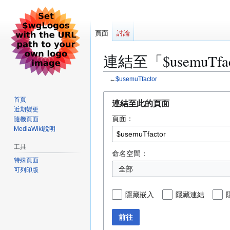
頁面
討論
連結至「$usemuTf
←
$usemuTfactor
跳
跳
首頁
連結至此的頁面
至
至
近期變更
頁面：
導
搜
隨機頁面
MediaWiki說明
覽
尋
工具
命名空間：
特殊頁面
全部
可列印版
隱藏嵌入
隱藏連結
前往