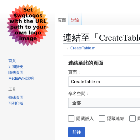
頁面
討論
連結至「CreateTa
←
CreateTable.m
跳
跳
首頁
連結至此的頁面
至
至
近期變更
頁面：
導
搜
隨機頁面
MediaWiki說明
覽
尋
工具
命名空間：
特殊頁面
全部
可列印版
隱藏嵌入
隱藏連結
前往