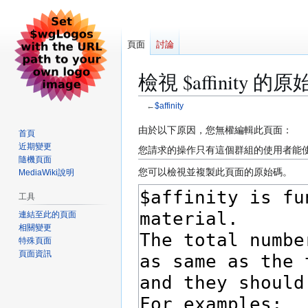
頁面
討論
檢視 $affinity 的
←
$affinity
跳
跳
由於以下原因，您無權編輯此頁面：
首頁
至
至
近期變更
您請求的操作只有這個群組的使用者能
導
搜
隨機頁面
您可以檢視並複製此頁面的原始碼。
MediaWiki說明
覽
尋
工具
連結至此的頁面
相關變更
特殊頁面
頁面資訊