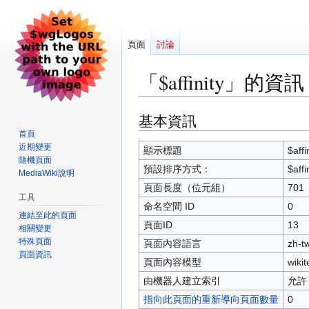
頁面
討論
「$affinity」的資訊
基本資訊
跳
跳
至
至
首頁
近期變更
導
搜
顯示標題
$affi
隨機頁面
覽
尋
預設排序方式：
$affi
MediaWiki說明
頁面長度（位元組）
701
工具
命名空間 ID
0
連結至此的頁面
頁面ID
13
相關變更
特殊頁面
頁面內容語言
zh-
頁面資訊
頁面內容模型
wikit
由機器人建立索引
允許
指向此頁面的重新導向頁面數量
0