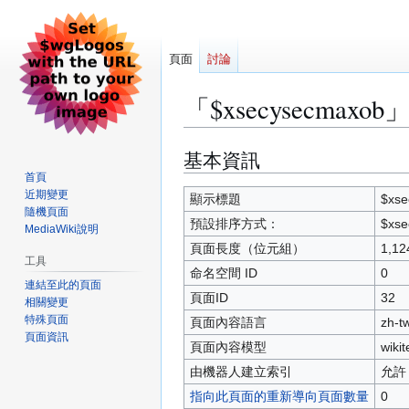
頁面
討論
「$xsecysecmax
基本資訊
跳
跳
至
至
首頁
近期變更
導
搜
顯示標題
$xse
隨機頁面
覽
尋
預設排序方式：
$xse
MediaWiki說明
頁面長度（位元組）
1,12
工具
命名空間 ID
0
連結至此的頁面
頁面ID
32
相關變更
特殊頁面
頁面內容語言
zh-
頁面資訊
頁面內容模型
wikit
由機器人建立索引
允許
指向此頁面的重新導向頁面數量
0