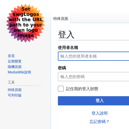
特殊頁面
登入
使用者名稱
跳
跳
至
至
首頁
導
搜
近期變更
覽
尋
隨機頁面
密碼
MediaWiki說明
工具
記住我的登入狀態
特殊頁面
可列印版
登入
登入說明
忘記密碼？