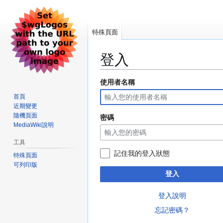
特殊頁面
登入
使用者名稱
跳
跳
至
至
首頁
導
搜
近期變更
覽
尋
隨機頁面
密碼
MediaWiki說明
工具
記住我的登入狀態
特殊頁面
可列印版
登入
登入說明
忘記密碼？