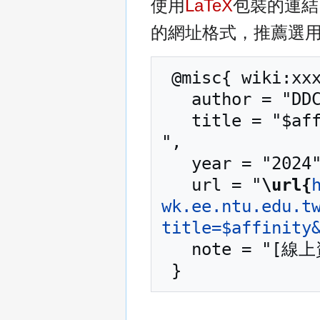
使用
LaTeX
包裝的連結
的網址格式，推薦選
 @misc{ wiki:xxx,

   author = "DDCC TCAD TOOL Manual",

   title = "$affinity --- DDCC TCAD TOOL Manual{,} 
",

   year = "2024",

   url = "
\url{
wk.ee.ntu.edu.t
title=$affinity
   note = "[線上資源；訪問於2026年08月7日]"
