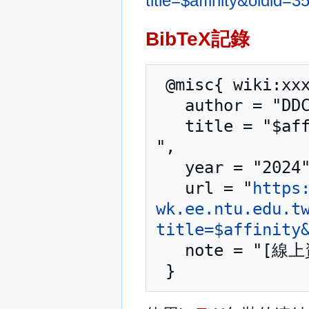
title=$affinity&ol
BibTeX記錄
 @misc{ wiki:xxx,

   author = "DDCC TCAD TOOL Manual",

   title = "$affinity --- DDCC TCAD TOOL Manual{,} 
",

   year = "2024",

   url = "
https
wk.ee.ntu.edu.t
title=$affinity
   note = "[線上資源；訪問於2026年08月7日]"
