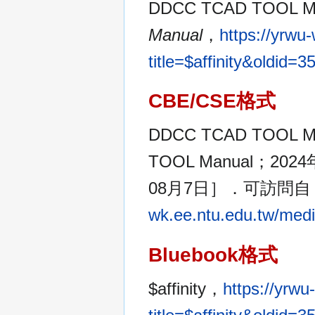
DDCC TCAD TOOL M
Manual
，
https://yrwu
title=$affinity&oldid
CBE/CSE格式
DDCC TCAD TOOL 
TOOL Manual；2
08月7日］．可訪問
wk.ee.ntu.edu.tw/medi
Bluebook格式
$affinity，
https://yrwu