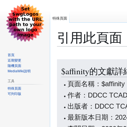
特殊頁面
引用此頁面
首頁
近期變更
跳
跳
隨機頁面
$affinity的文獻
至
至
MediaWiki說明
導
搜
覽
尋
工具
頁面名稱：$affinity
特殊頁面
作者：DDCC TCAD 
可列印版
出版者：DDCC TCAD
最新版本日期：2024