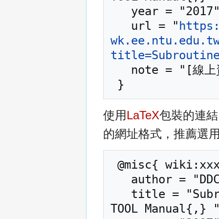
   year = "2017",

   url = "
https
wk.ee.ntu.edu.t
title=Subroutin
   note = "[線上資源；訪問於2026年08月9日]"

使用
LaTeX
包裝的連結
的網址格式，推薦選
 @misc{ wiki:xxx,

   author = "DDCC TCAD TOOL Manual",

   title = "Subroutine updatetaunp --- DDCC TCAD 
TOOL Manual{,} "