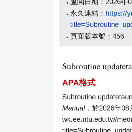
查閲日期：2026年0
永久連結：
https://
title=Subroutine_u
頁面版本號：456
Subroutine up
APA格式
Subroutine updat
Manual
．於2026年08月9
wk.ee.ntu.edu.tw/medi
title=Subroutine_upd