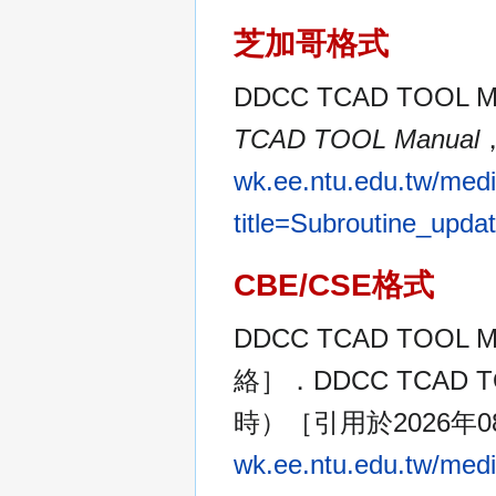
芝加哥格式
DDCC TCAD TOOL M
TCAD TOOL Manual
wk.ee.ntu.edu.tw/medi
title=Subroutine_up
CBE/CSE格式
DDCC TCAD TOOL M
絡］．DDCC TCAD T
時）［引用於2026年
wk.ee.ntu.edu.tw/medi