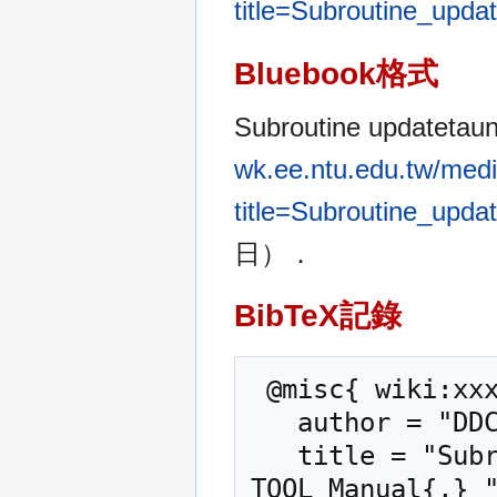
title=Subroutine_upd
Bluebook格式
Subroutine updateta
wk.ee.ntu.edu.tw/medi
title=Subroutine_u
日）．
BibTeX記錄
 @misc{ wiki:xxx,

   author = "DDCC TCAD TOOL Manual",

   title = "Subroutine updatetaunp --- DDCC TCAD 
TOOL Manual{,} "