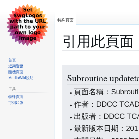
特殊頁面
引用此頁面
首頁
近期變更
跳
跳
隨機頁面
Subroutine up
至
至
MediaWiki說明
導
搜
覽
尋
工具
頁面名稱：Subroutine
特殊頁面
作者：DDCC TCAD 
可列印版
出版者：DDCC TCAD
最新版本日期：2017