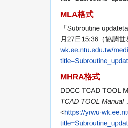
MLA格式
「Subroutine update
月27日15:36（協調世界
wk.ee.ntu.edu.tw/medi
title=Subroutine_upda
MHRA格式
DDCC TCAD TOOL M
TCAD TOOL Manual
<
https://yrwu-wk.ee.n
title=Subroutine_upda