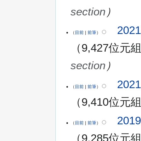
7
section
月
1
2
202
9
目前
前筆
0
日
2
(
9,427位元
1
星
年
期
7
section
一
月
)
1
202
1
目前
前筆
日
(
9,410位元
星
期
無
日
2
201
編
目前
前筆
)
0
輯
1
9,285位元
摘
9