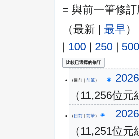
= 與前一筆修
（
最新
|
最早
）
|
100
|
250
|
50
2
202
目前
前筆
0
2
11,256位元
6
年
無
6
2
202
編
月
目前
前筆
0
輯
2
2
11,251位元
摘
9
6
要
日
年