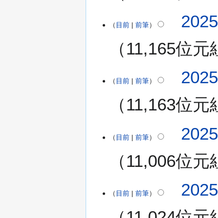
日
202
(
目前
前筆
星
期
11,165位元
六
)
202
目前
前筆
11,163位元
2
202
目前
前筆
0
2
11,006位元
5
年
無
9
202
編
月
目前
前筆
輯
8
11,024位元
摘
日