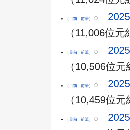
要
(
星
無
2
202
期
編
目前
前筆
0
一
輯
2
)
11,006位元
摘
5
要
年
無
7
2
202
編
月
目前
前筆
0
輯
3
2
10,506位元
摘
0
5
要
日
年
(
無
7
2
202
星
編
月
目前
前筆
0
期
輯
2
2
三
10,459位元
摘
7
5
)
要
日
年
(
無
7
2
202
星
編
月
目前
前筆
0
期
輯
1
2
日