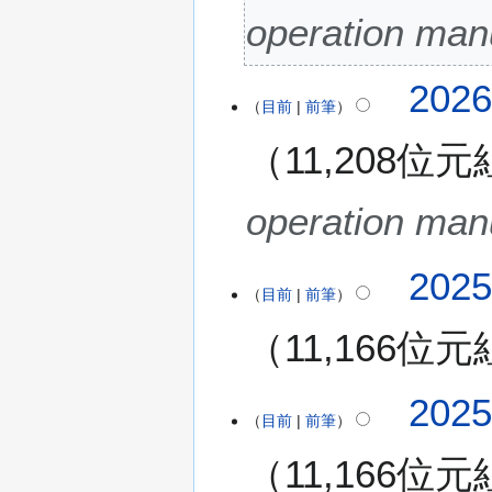
(
3
operation man
星
月
期
2
一
2
202
6
目前
前筆
)
0
日
2
(
11,208位元
6
星
年
期
3
operation man
四
月
)
2
2
202
0
目前
前筆
0
日
2
(
11,166位元
5
星
年
期
1
五
202
0
目前
前筆
)
月
11,166位元
1
1