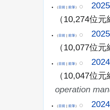
2
202
目前
前筆
0
2
10,274位元
5
年
無
4
2
202
編
月
目前
前筆
0
輯
3
2
10,077位元
摘
日
5
要
(
年
星
4
2
202
期
月
目前
前筆
0
四
2
2
)
10,047位元
日
4
(
年
星
1
operation man
期
0
三
月
)
202
9
目前
前筆
日