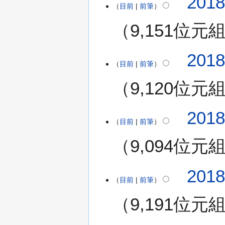
201
目前
前筆
0
1
9,151位元
8
年
7
201
月
目前
前筆
1
9,120位元
7
日
(
無
2
201
星
編
目前
前筆
0
期
輯
1
二
9,094位元
摘
8
)
要
年
7
201
月
目前
前筆
1
9,191位元
1
日
(