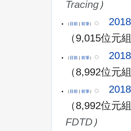
Tracing
星
期
三
2
201
目前
前筆
)
0
1
9,015位元
8
年
7
201
月
目前
前筆
1
8,992位元
0
日
(
201
星
目前
前筆
期
二
8,992位元
)
FDTD