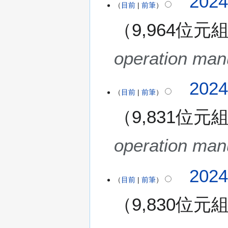
202
目前
前筆
9,964位元
operation man
2
202
目前
前筆
0
2
9,831位元
4
年
9
operation man
月
4
2
202
日
目前
前筆
0
(
2
星
9,830位元
4
期
年
三
無
8
)