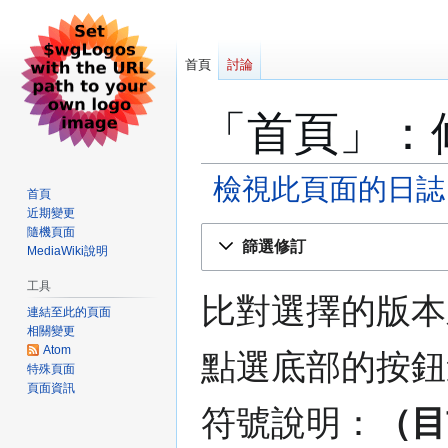
首頁
討論
「首頁」：
檢視此頁面的日誌
首頁
近期變更
跳
跳
隨機頁面
篩選修訂
MediaWiki說明
至
至
導
搜
工具
覽
尋
比對選擇的版本
連結至此的頁面
相關變更
Atom
點選底部的按鈕
特殊頁面
頁面資訊
符號說明：
（目