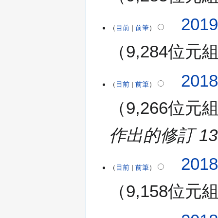
要
年
5
2
201
月
目前
前筆
0
1
1
9,284位元
7
9
日
年
(
無
4
2
201
星
編
月
目前
前筆
0
期
輯
2
1
五
9,266位元
摘
2
8
)
要
日
年
(
8
作出的修訂 13
星
月
期
2
一
201
日
目前
前筆
)
(
星
9,158位元
期
四
)
2