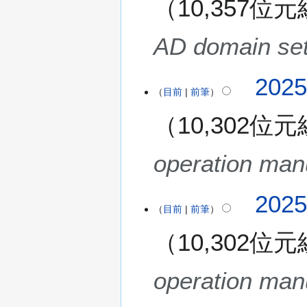
10,357位元
摘
9
5
)
要
日
年
(
7
AD domain set
星
月
期
1
六
2
202
日
目前
前筆
)
0
(
2
星
10,302位元
5
期
年
二
5
operation man
)
月
2
202
5
目前
前筆
日
(
10,302位元
星
期
operation man
日
)