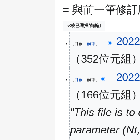
= 與前一筆修
2
202
目前
前筆
0
2
352位元組
2
年
無
6
2
202
編
月
目前
前筆
0
輯
1
2
166位元組
摘
7
2
要
日
年
(
1
"This file is t
星
月
期
2
parameter (Nt,
五
5
)
日