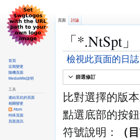
頁面
討論
「*.NtSp
檢視此頁面的日誌
首頁
近期變更
跳
跳
隨機頁面
篩選修訂
MediaWiki說明
至
至
導
搜
工具
覽
尋
比對選擇的版本
連結至此的頁面
相關變更
Atom
點選底部的按鈕
特殊頁面
頁面資訊
符號說明：
（目