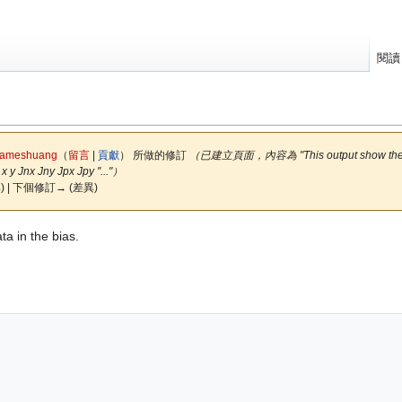
閱讀
ameshuang
（
留言
|
貢獻
）
所做的修訂
（已建立頁面，內容為 "This output show the current
 x y Jnx Jny Jpx Jpy ''..."）
) | 下個修訂→ (差異)
ta in the bias.