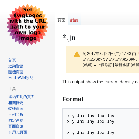
頁面
討論
*.jn
於 2017年8月22日 (二) 17:43 由
J
Jny Jpx Jpy x y Jnx Jny Jpx Jpy ...
首頁
(差異) ←上個修訂 | 最新修訂 (差異
近期變更
隨機頁面
MediaWiki說明
跳
跳
This output show the current density da
至
至
工具
導
搜
連結至此的頁面
Format
覽
尋
相關變更
特殊頁面
可列印版
x y Jnx Jny Jpx Jpy

固定連結
x y Jnx Jny Jpx Jpy

頁面資訊
...

引用此頁面