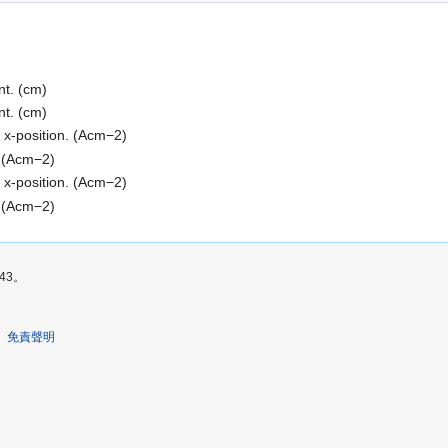
nt.
(
c
m
)
nt.
(
c
m
)
s x-position.
(
A
c
m
−
2
)
.
(
A
c
m
−
2
)
s x-position.
(
A
c
m
−
2
)
.
(
A
c
m
−
2
)
43。
免責聲明