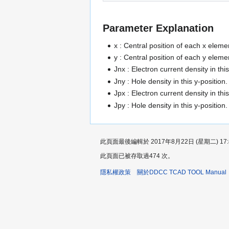
Parameter Explanation
x : Central position of each x eleme
y : Central position of each y eleme
Jnx : Electron current density in thi
Jny : Hole density in this y-position
Jpx : Electron current density in thi
Jpy : Hole density in this y-position
此頁面最後編輯於 2017年8月22日 (星期二) 17:
此頁面已被存取過474 次。
隱私權政策
關於DDCC TCAD TOOL Manual