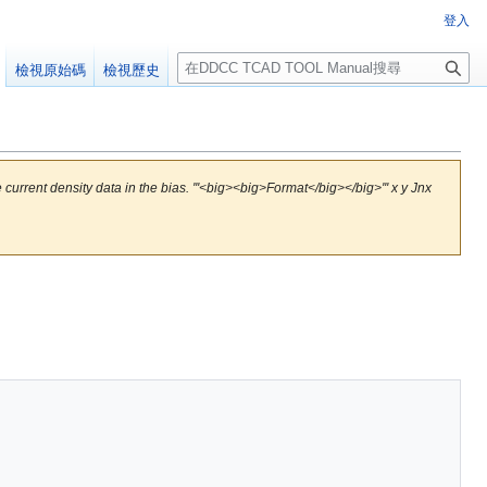
登入
搜
檢視原始碼
檢視歷史
尋
 density data in the bias. '''<big><big>Format</big></big>''' x y Jnx