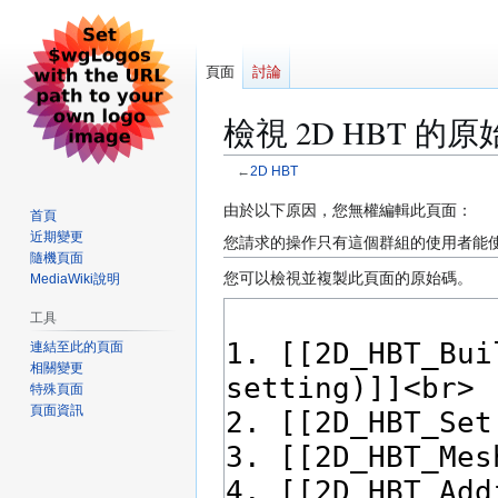
頁面
討論
檢視 2D HBT 的原
←
2D HBT
跳
跳
由於以下原因，您無權編輯此頁面：
首頁
至
至
近期變更
您請求的操作只有這個群組的使用者能
導
搜
隨機頁面
您可以檢視並複製此頁面的原始碼。
MediaWiki說明
覽
尋
工具
連結至此的頁面
相關變更
特殊頁面
頁面資訊