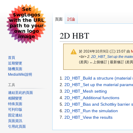
頁面
討論
2D HBT
於 2024年10月9日 (三) 15:07 由
M
<br> 2.
2D_HBT_Set up the mater
首頁
(差異) ←上個修訂 | 最新修訂 (差異
近期變更
隨機頁面
MediaWiki說明
跳
跳
1.
2D_HBT_Build a structure (material r
至
至
2.
2D_HBT_Set up the material parame
工具
導
搜
3.
2D_HBT_Mesh setting
連結至此的頁面
覽
尋
4.
2D_HBT_Additional functions
相關變更
特殊頁面
5.
2D_HBT_Bias and Schottky barrier s
可列印版
6.
2D_HBT_Run the simulation
固定連結
7.
2D_HBT_View the results
頁面資訊
引用此頁面