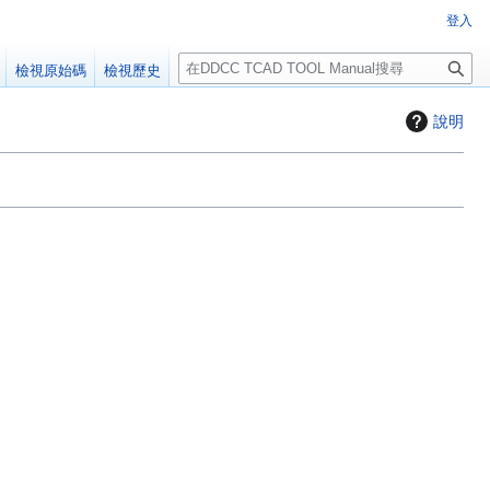
登入
搜
檢視原始碼
檢視歷史
尋
說明