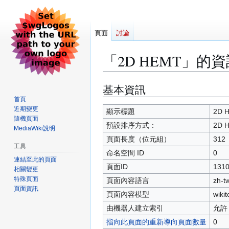
頁面
討論
「2D HEMT」的
基本資訊
跳
跳
至
至
首頁
近期變更
導
搜
顯示標題
2D 
隨機頁面
覽
尋
預設排序方式：
2D 
MediaWiki說明
頁面長度（位元組）
312
工具
命名空間 ID
0
連結至此的頁面
頁面ID
131
相關變更
特殊頁面
頁面內容語言
zh-
頁面資訊
頁面內容模型
wikit
由機器人建立索引
允許
指向此頁面的重新導向頁面數量
0