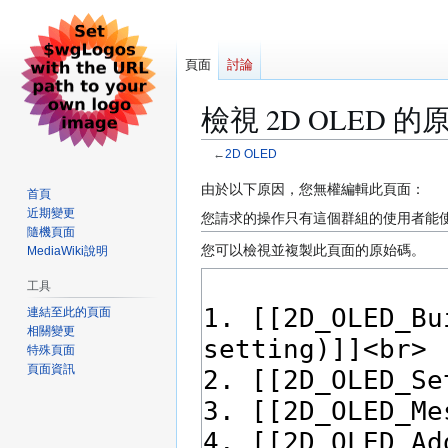
頁面
討論
檢視 2D OLED 的
←
2D OLED
跳
跳
由於以下原因，您無權編輯此頁面：
首頁
至
至
近期變更
您請求的操作只有這個群組的使用者能
導
搜
隨機頁面
您可以檢視並複製此頁面的原始碼。
MediaWiki說明
覽
尋
工具
連結至此的頁面
相關變更
特殊頁面
頁面資訊