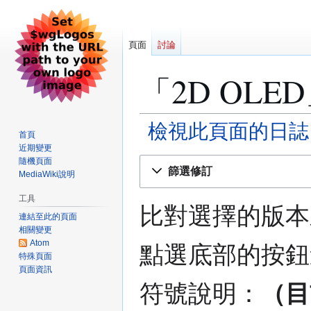
頁面
討論
「2D OL
檢視此頁面的日誌
首頁
近期變更
跳
跳
隨機頁面
篩選修訂
MediaWiki說明
至
至
導
搜
工具
覽
尋
比對選擇的版本
連結至此的頁面
相關變更
Atom
點選底部的按鈕
特殊頁面
頁面資訊
符號說明：
（目