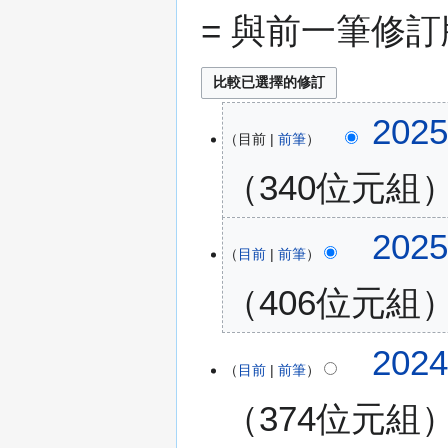
= 與前一筆修
2
202
目前
前筆
0
2
340位元組
5
年
無
1
202
編
月
目前
前筆
輯
3
406位元組
摘
1
要
日
(
無
2
202
星
編
目前
前筆
0
期
輯
2
五
374位元組
摘
4
)
要
年