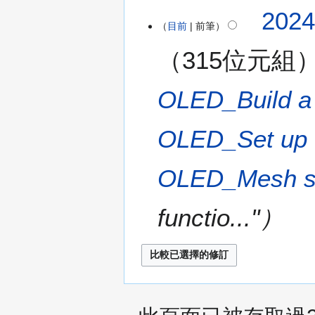
無
1
202
編
0
目前
前筆
輯
月
315位元組
摘
9
要
日
(
OLED_Build a s
星
期
OLED_Set up t
三
)
OLED_Mesh se
functio..."