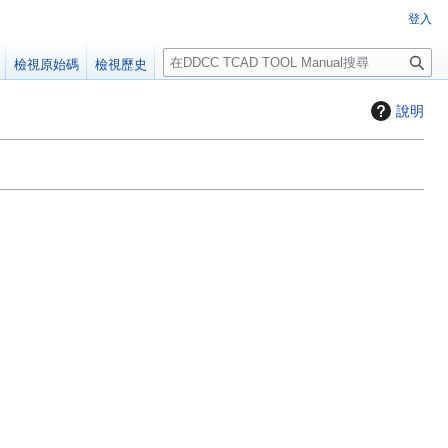
登入
搜
檢視原始碼
檢視歷史
尋
說明