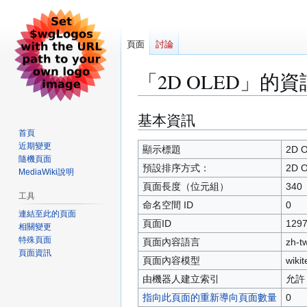
頁面
討論
「2D OLED」的資
基本資訊
跳
跳
至
至
首頁
近期變更
導
搜
顯示標題
2D 
隨機頁面
覽
尋
預設排序方式：
2D 
MediaWiki說明
頁面長度（位元組）
340
工具
命名空間 ID
0
連結至此的頁面
頁面ID
129
相關變更
特殊頁面
頁面內容語言
zh-
頁面資訊
頁面內容模型
wikit
由機器人建立索引
允許
指向此頁面的重新導向頁面數量
0