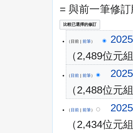
= 與前一筆修
2
202
目前
前筆
0
2
2,489位元
5
年
無
8
2
202
編
月
目前
前筆
0
輯
2
2
2,488位元
摘
5
5
要
日
年
(
無
7
2
202
星
編
月
目前
前筆
0
期
輯
2
2
一
2,434位元
摘
9
5
)
要
日
年