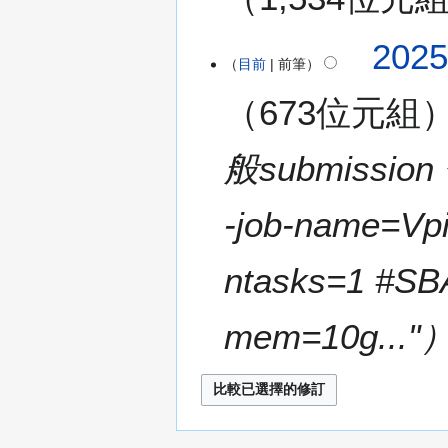
要
無
2
202
編
目前
前筆
0
輯
2
673位元組
摘
5
要
年
7
般submission
月
1
-job-name=Vp
9
日
(
ntasks=1 #SB
星
期
mem=10g..."
六
)