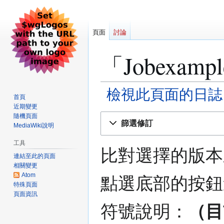
頁面
討論
「Jobexam
檢視此頁面的日誌
首頁
近期變更
跳
跳
隨機頁面
篩選修訂
MediaWiki說明
至
至
導
搜
工具
覽
尋
比對選擇的版本
連結至此的頁面
相關變更
Atom
點選底部的按鈕
特殊頁面
頁面資訊
符號說明：
（目