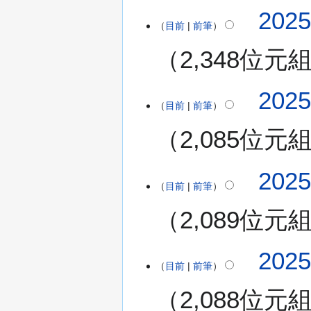
(
無
7
202
星
編
月
目前
前筆
期
輯
2
二
2,348位元
摘
8
)
要
日
(
無
202
星
編
目前
前筆
期
輯
一
2,085位元
摘
)
要
無
2
202
編
目前
前筆
0
輯
2
2,089位元
摘
5
要
年
無
7
202
編
月
目前
前筆
輯
2
2,088位元
摘
7
要
日