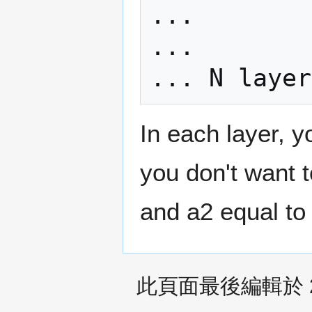
...

...

In each layer, yo
you don't want t
and a2 equal to 
此頁面最後編輯於 20