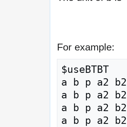
For example:
$useBTBT 

a b p a2 b2
a b p a2 b2
a b p a2 b2
a b p a2 b2