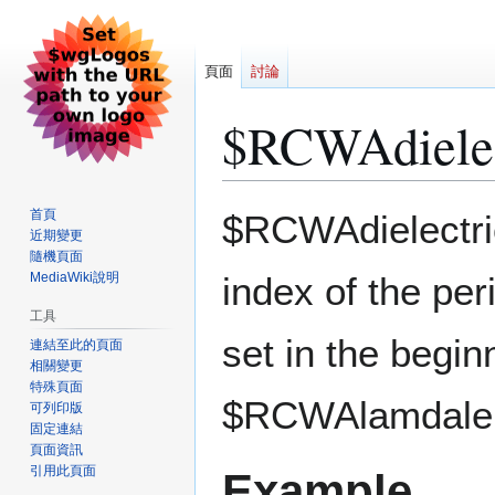
頁面
討論
$RCWAdielec
跳
跳
首頁
$RCWAdielectric 
至
至
近期變更
隨機頁面
導
搜
MediaWiki說明
index of the per
覽
尋
工具
set in the beginn
連結至此的頁面
相關變更
特殊頁面
$RCWAlamdalen
可列印版
固定連結
頁面資訊
引用此頁面
Example