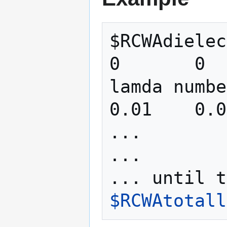
$RCWAdielec
0       0  
lamda numbe
0.01    0.0
...

...

$RCWAtotall