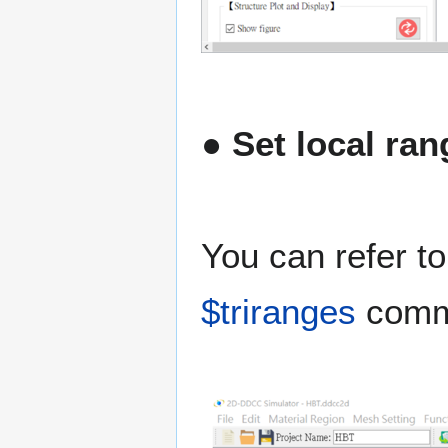
● Set local ran
You can refer t
$triranges
comm