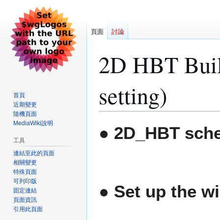
頁面
討論
2D HBT Build
setting)
首頁
近期變更
隨機頁面
MediaWiki說明
跳
跳
● 2D_HBT sche
至
至
工具
導
搜
連結至此的頁面
覽
尋
相關變更
特殊頁面
可列印版
● Set up the wi
固定連結
頁面資訊
引用此頁面