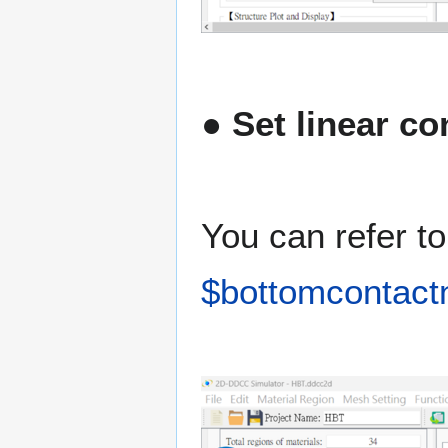
● Set linear co
You can refer t
$bottomcontac