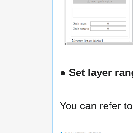
● Set layer ra
You can refer t