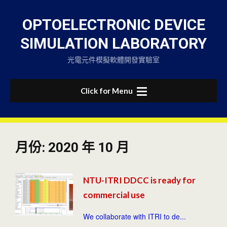
Skip
to
OPTOELECTRONIC DEVICE
content
SIMULATION LABORATORY
光電元件模擬軟體開發實驗室
Click for Menu
月份:
2020 年 10 月
NTU-ITRI DDCC is ready for
commercial use
We collaborate with ITRI to de...