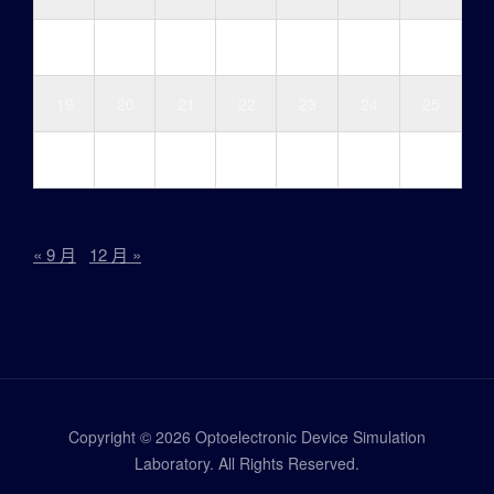
12
13
14
15
16
17
18
19
20
21
22
23
24
25
26
27
28
29
30
31
« 9 月
12 月 »
Copyright © 2026 Optoelectronic Device Simulation
Laboratory. All Rights Reserved.