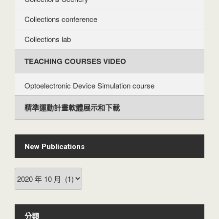
Collections conference
Collections lab
TEACHING COURSES VIDEO
Optoelectronic Device Simulation course
精準運動計畫軟體展示和下載
New Publications
New
Publications
分類