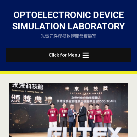
Skip
to
OPTOELECTRONIC DEVICE
content
SIMULATION LABORATORY
光電元件模擬軟體開發實驗室
Click for Menu