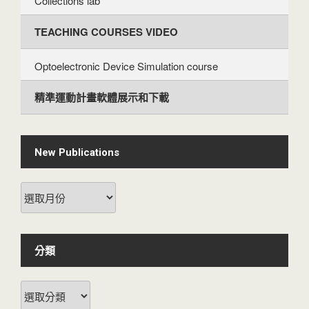
Collections lab
TEACHING COURSES VIDEO
Optoelectronic Device Simulation course
精準運動計畫軟體展示和下載
New Publications
New
Publications
分類
分
類