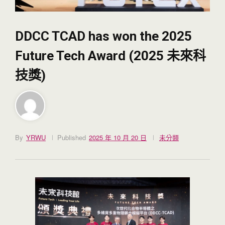
DDCC TCAD has won the 2025
Future Tech Award (2025 未來科
技獎)
By
YRWU
Published
2025 年 10 月 20 日
未分類