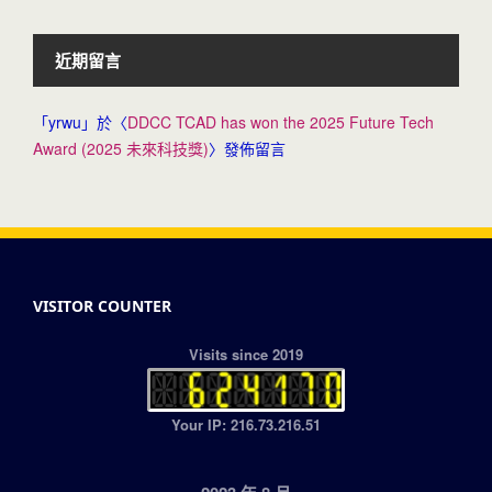
近期留言
「
yrwu
」於〈
DDCC TCAD has won the 2025 Future Tech
Award (2025 未來科技獎)
〉發佈留言
VISITOR COUNTER
Visits since 2019
Your IP: 216.73.216.51