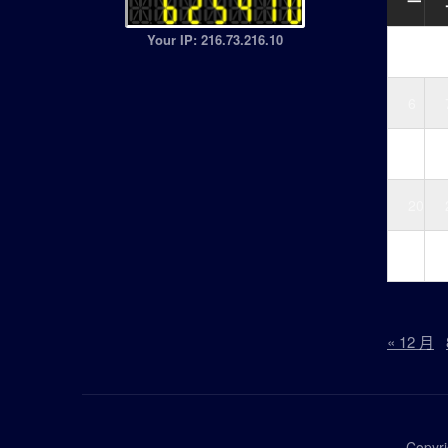
一
Your IP: 216.73.216.10
6
13
20
27
« 12 月
Copyri