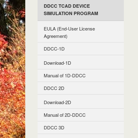
DDCC TCAD DEVICE
SIMULATION PROGRAM
EULA (End-User License
Agreement)
DDCC-1D
Download-1D
Manual of 1D-DDCC
DDCC 2D
Download-2D
Manual of 2D-DDCC
DDCC 3D