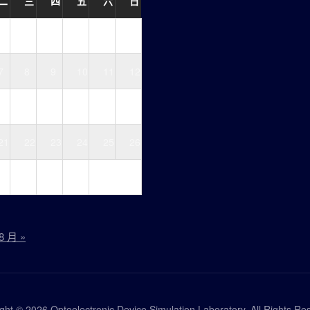
二
三
四
五
六
日
1
2
3
4
5
7
8
9
10
11
12
14
15
16
17
18
19
21
22
23
24
25
26
28
29
30
31
8 月 »
ght © 2026 Optoelectronic Device Simulation Laboratory. All Rights Re