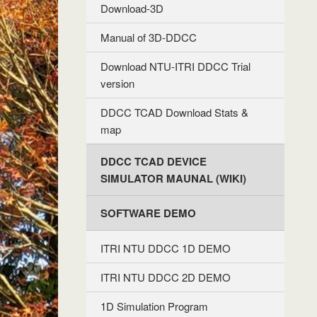
Download-3D
Manual of 3D-DDCC
Download NTU-ITRI DDCC Trial
version
DDCC TCAD Download Stats &
map
DDCC TCAD DEVICE
SIMULATOR MAUNAL (WIKI)
SOFTWARE DEMO
ITRI NTU DDCC 1D DEMO
ITRI NTU DDCC 2D DEMO
1D Simulation Program