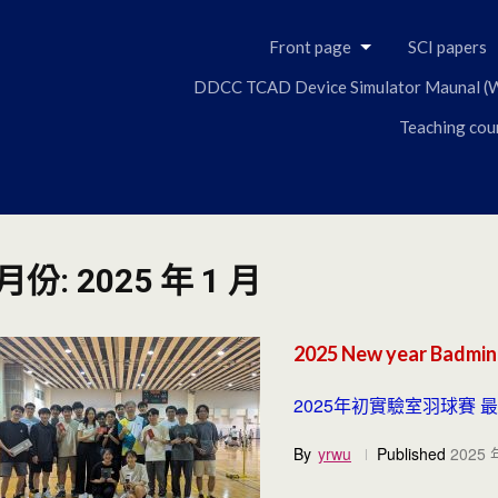
Skip
to
Front page
SCI papers
content
DDCC TCAD Device Simulator Maunal (W
Teaching cou
月份:
2025 年 1 月
2025 New year Badmin
2025年初實驗室羽球賽 最
By
yrwu
Published
2025 