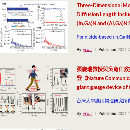
Three-Dimensional Mod
Diffusion Length Inclu
(In,Ga)N and (Al,Ga)N
For nitride-based (In,Ga)N
By
yrwu
Published
2021 
張慶瑞教授與吳育任教
登《Nature Communica
giant gauge device of f
台灣大學應用物理研究所與
By
yrwu
Published
2021 