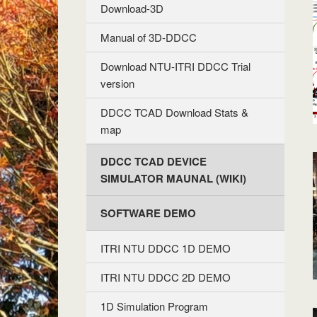
Download-3D
Manual of 3D-DDCC
Download NTU-ITRI DDCC Trial
version
DDCC TCAD Download Stats &
map
DDCC TCAD DEVICE
SIMULATOR MAUNAL (WIKI)
SOFTWARE DEMO
ITRI NTU DDCC 1D DEMO
ITRI NTU DDCC 2D DEMO
1D Simulation Program