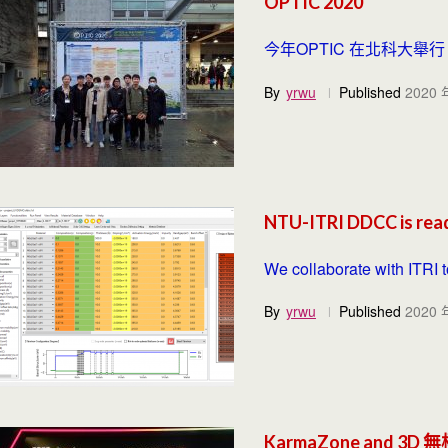
OPTIC 2020
今年OPTIC 在北科大舉行
By
yrwu
Published
2020 
NTU-ITRI DDCC is read
We collaborate with ITRI t
By
yrwu
Published
2020 
KarmaZone and