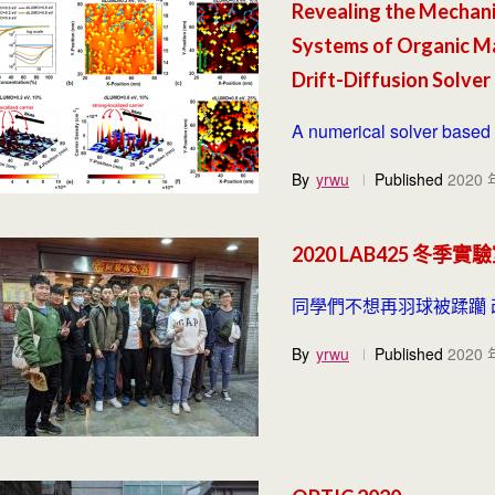
Revealing the Mechani
Systems of Organic Ma
Drift-Diffusion Solver
A numerical solver based o
By
yrwu
Published
2020 
2020 LAB425 冬
同學們不想再羽球被蹂躪 改
By
yrwu
Published
2020 