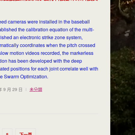
ed cameras were installed in the baseball
lished the calibration equation of the multi-
shed an electronic strike zone system,
atically coordinates when the pitch crossed
slow motion videos recorded, the markerless
ion has been developed with the deep
ted positions for each joint correlate well with
cle Swarm Optimization.
年 9 月 29 日
未分類
5
下一頁