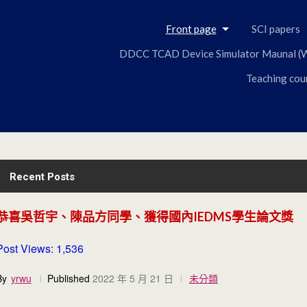
Skip
to
Front page
SCI papers
content
DDCC TCAD Device Simulator Maunal (W
Teaching cou
Recent Posts
恭喜吳哲宇、陳品方同學、獲得國內IEDMS學生論文獎
Post Views: 1,536
By
yrwu
Published
2022 年 5 月 21 日
未分類