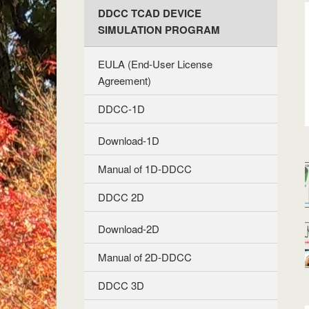
DDCC TCAD DEVICE
SIMULATION PROGRAM
EULA (End-User License
Agreement)
DDCC-1D
Download-1D
Manual of 1D-DDCC
DDCC 2D
Download-2D
Manual of 2D-DDCC
DDCC 3D