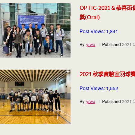
OPTIC-2021 &
獎(Oral)
Post Views: 1,841
By
yrwu
Published
2021 
2021 秋季實驗室羽球
Post Views: 1,552
By
yrwu
Published
2021 