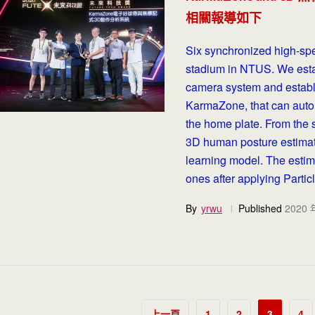
相關報導如下
Six synchronized high-spe
stadium in NTUS. We estab
camera system and establi
KarmaZone, that can autom
the home plate. From the 
3D human posture estimat
learning model. The estima
ones after applying Parti
By
yrwu
Published
2020 
文
上一頁
1
2
3
4