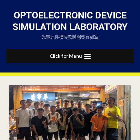
Skip
to
OPTOELECTRONIC DEVICE
content
SIMULATION LABORATORY
光電元件模擬軟體開發實驗室
Click for Menu