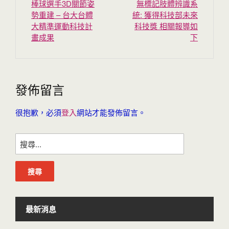
棒球選手3D關節姿
無標記肢體辨識系
勢重建 – 台大台體
統: 獲得科技部未來
大精準運動科技計
科技獎 相關報導如
畫成果
下
發佈留言
很抱歉，必須
登入
網站才能發佈留言。
搜
尋
關
鍵
字:
最新消息