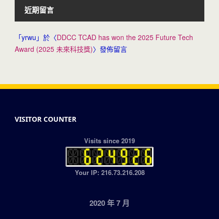
近期留言
「
yrwu
」於〈
DDCC TCAD has won the 2025 Future Tech
Award (2025 未來科技獎)
〉發佈留言
VISITOR COUNTER
Visits since 2019
Your IP: 216.73.216.208
2020 年 7 月