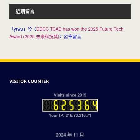
近期留言
「
yrwu
」於〈
DDCC TCAD has won the 2025 Future Tech
Award (2025 未來科技獎)
〉發佈留言
VISITOR COUNTER
Visits since 2019
Your IP: 216.73.216.71
2024 年 11 月