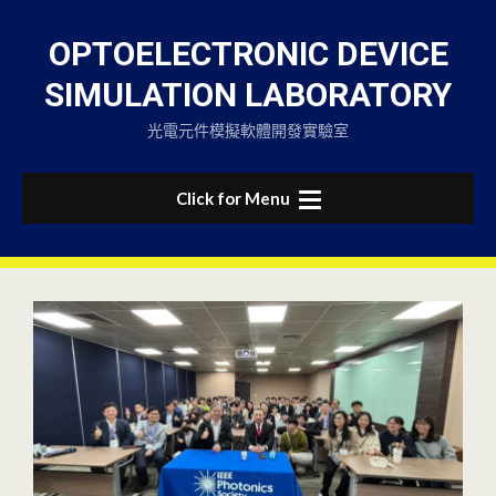
Skip
to
OPTOELECTRONIC DEVICE
content
SIMULATION LABORATORY
光電元件模擬軟體開發實驗室
Click for Menu