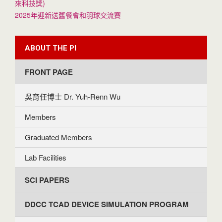
來科技獎)
2025年迎新送舊餐會和羽球交流賽
ABOUT THE PI
FRONT PAGE
吳育任博士 Dr. Yuh-Renn Wu
Members
Graduated Members
Lab Facilities
SCI PAPERS
DDCC TCAD DEVICE SIMULATION PROGRAM