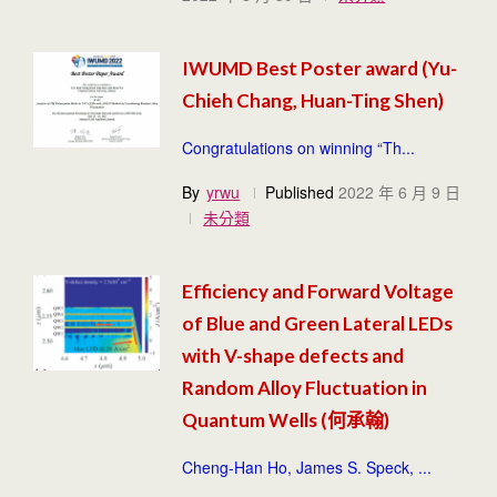
IWUMD Best Poster award (Yu-
Chieh Chang, Huan-Ting Shen)
Congratulations on winning “Th...
By
yrwu
Published
2022 年 6 月 9 日
未分類
Efficiency and Forward Voltage
of Blue and Green Lateral LEDs
with V-shape defects and
Random Alloy Fluctuation in
Quantum Wells (何承翰)
Cheng-Han Ho, James S. Speck, ...