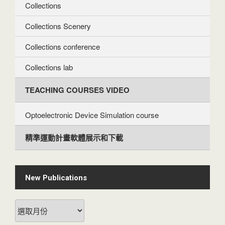
Collections
Collections Scenery
Collections conference
Collections lab
TEACHING COURSES VIDEO
Optoelectronic Device Simulation course
精準運動計畫軟體展示和下載
New Publications
New
Publications