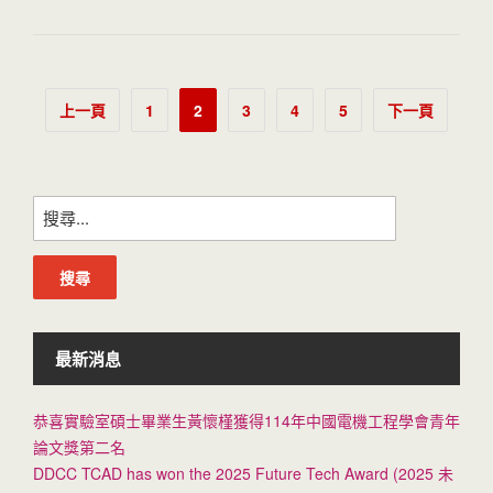
文
上一頁
1
2
3
4
5
下一頁
章
分
搜
頁
尋
關
鍵
字:
最新消息
恭喜實驗室碩士畢業生黃懷槿獲得114年中國電機工程學會青年
論文獎第二名
DDCC TCAD has won the 2025 Future Tech Award (2025 未