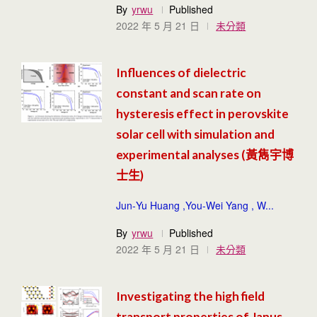
By
yrwu
Published
2022 年 5 月 21 日
未分類
Influences of dielectric
constant and scan rate on
hysteresis effect in perovskite
solar cell with simulation and
experimental analyses (黃雋宇博
士生)
Jun‑Yu Huang ,You‑Wei Yang , W...
By
yrwu
Published
2022 年 5 月 21 日
未分類
Investigating the high field
transport properties of Janus