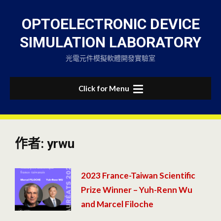
Skip
to
OPTOELECTRONIC DEVICE
content
SIMULATION LABORATORY
光電元件模擬軟體開發實驗室
Click for Menu
作者:
yrwu
2023 France-Taiwan Scientific
Prize Winner – Yuh-Renn Wu
and Marcel Filoche