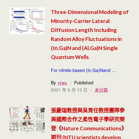
Three-Dimensional Modeling of
Minority-Carrier Lateral
Diffusion Length Including
Random Alloy Fluctuations in
(In,Ga)N and (Al,Ga)N Single
Quantum Wells
For nitride-based (In,Ga)Nand ...
By
yrwu
Published
2021 年 9 月 13 日
未分類
張慶瑞教授與吳育任教授團隊參
與國際合作之柔性電子學研究榮
登《Nature Communications》
期刊 (NTU scientists develop