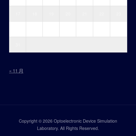
17
18
19
20
21
22
23
24
25
26
27
28
29
30
31
« 11 月
Copyright © 2026 Optoelectronic Device Simulation
Laboratory. All Rights Reserved.