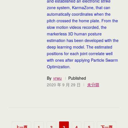
and established an electronic strike
zone system, KarmaZone, that can
automatically coordinates when the
pitch crossed the home plate. From the
slow motion videos recorded, the
markerless 3D human posture
estimation has been developed with the
deep learning model. The estimated
positions for each joint correlate well
with ones after applying Particle Swarm
Optimization.
By
yrwu
Published
2020 年 9 月 29 日
未分類
文
上一頁
1
2
3
4
5
下一頁