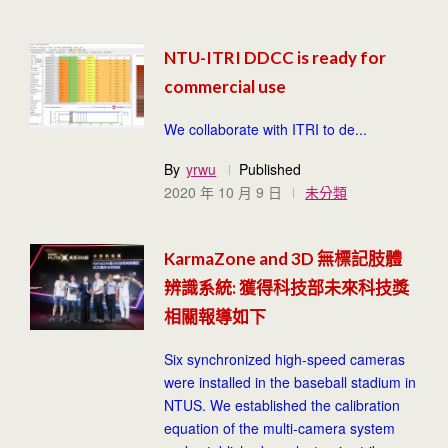
NTU-ITRI DDCC is ready for
commercial use
We collaborate with ITRI to de...
By
yrwu
Published
2020 年 10 月 9 日
未分類
KarmaZone and 3D 無標記肢體
辨識系統: 獲得科技部未來科技獎
相關報導如下
Six synchronized high-speed cameras
were installed in the baseball stadium in
NTUS. We established the calibration
equation of the multi-camera system