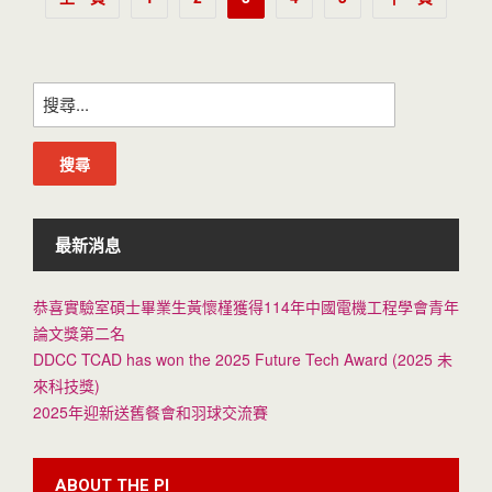
章
分
搜
頁
尋
關
鍵
字:
最新消息
恭喜實驗室碩士畢業生黃懷槿獲得114年中國電機工程學會青年
論文獎第二名
DDCC TCAD has won the 2025 Future Tech Award (2025 未
來科技獎)
2025年迎新送舊餐會和羽球交流賽
ABOUT THE PI