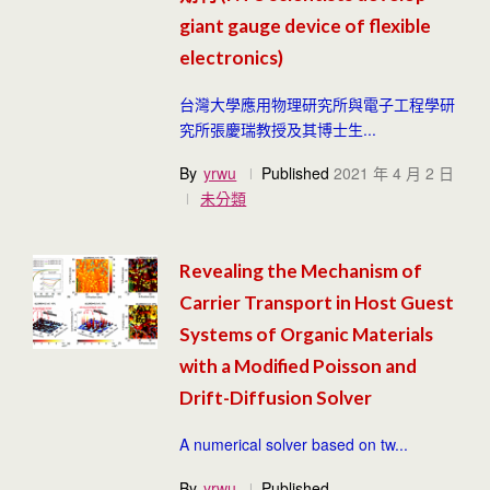
giant gauge device of flexible
electronics)
台灣大學應用物理研究所與電子工程學研
究所張慶瑞教授及其博士生...
By
yrwu
Published
2021 年 4 月 2 日
未分類
Revealing the Mechanism of
Carrier Transport in Host Guest
Systems of Organic Materials
with a Modified Poisson and
Drift-Diffusion Solver
A numerical solver based on tw...
By
yrwu
Published