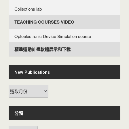
Collections lab
TEACHING COURSES VIDEO
Optoelectronic Device Simulation course
精準運動計畫軟體展示和下載
New Publications
New
Publications
分類
分