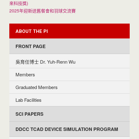
來科技獎)
2025年迎新送舊餐會和羽球交流賽
ABOUT THE PI
FRONT PAGE
吳育任博士 Dr. Yuh-Renn Wu
Members
Graduated Members
Lab Facilities
SCI PAPERS
DDCC TCAD DEVICE SIMULATION PROGRAM