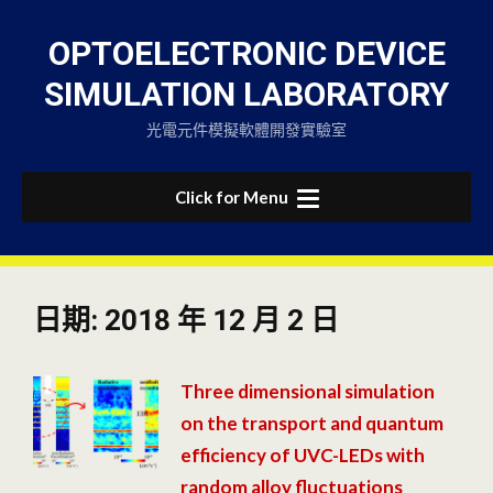
Skip
to
OPTOELECTRONIC DEVICE
content
SIMULATION LABORATORY
光電元件模擬軟體開發實驗室
Click for Menu
日期:
2018 年 12 月 2 日
Three dimensional simulation
on the transport and quantum
efficiency of UVC-LEDs with
random alloy fluctuations