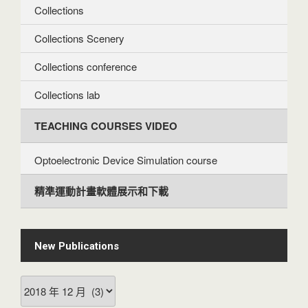
Collections
Collections Scenery
Collections conference
Collections lab
TEACHING COURSES VIDEO
Optoelectronic Device Simulation course
精準運動計畫軟體展示和下載
New Publications
New
Publications