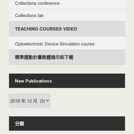
Collections conference
Collections lab
TEACHING COURSES VIDEO
Optoelectronic Device Simulation course
精準運動計畫軟體展示和下載
New Publications
New
Publications
分類