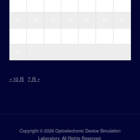
10
11
12
13
14
15
16
17
18
19
20
21
22
23
24
25
26
27
28
29
30
31
« 10 月
7 月 »
Copyright © 2026 Optoelectronic Device Simulation
Laboratory. All Rights Reserved.