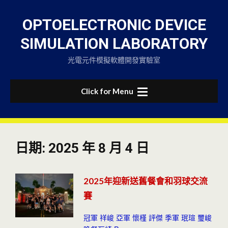
Skip
to
OPTOELECTRONIC DEVICE
content
SIMULATION LABORATORY
光電元件模擬軟體開發實驗室
Click for Menu
日期:
2025 年 8 月 4 日
2025年迎新送舊餐會和羽球交流
賽
冠軍 祥峻 亞軍 懷槿 評傑 季軍 珉瑄 璽峻