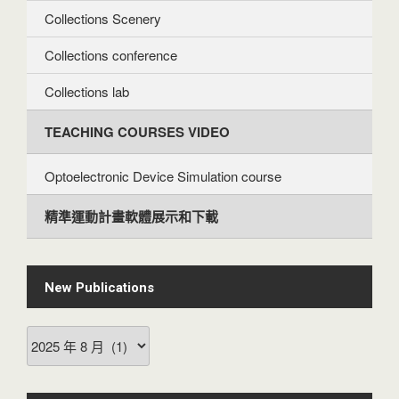
Collections Scenery
Collections conference
Collections lab
TEACHING COURSES VIDEO
Optoelectronic Device Simulation course
精準運動計畫軟體展示和下載
New Publications
New
Publications