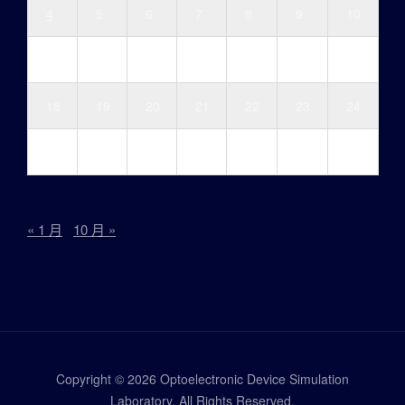
4
5
6
7
8
9
10
11
12
13
14
15
16
17
18
19
20
21
22
23
24
25
26
27
28
29
30
31
« 1 月
10 月 »
Copyright © 2026 Optoelectronic Device Simulation
Laboratory. All Rights Reserved.